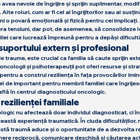
avea nevoie de îngrijire și sprijin suplimentar, modi
lte roluri, cum ar fi cel al îngrijitorilor sau al susțin
ni o povară emoțională și fizică pentru cei implicați.
ra tensiuni, dar pot, de asemenea, să consolideze l
liei care lucrează împreună pentru a depăși dificultă
uportului extern și profesional
de traume, este crucial ca familia să caute sprijin exte
oncologii și 
psihoterapeuții
 pot oferi resurse și stra
 pentru a construi reziliența în fața provocărilor imi
el de important pentru membrii familiei care îngrijes
află în centrul diagnosticului oncologic.
ezilienței familiale
ogic nu afectează doar individul diagnosticat, ci în
eastă experiență traumatică. În ciuda dificultăților, m
tă traumă aduce și o oportunitate de a dezvolta rez
ținere reciprocă, comunicare deschisă și căutarea act