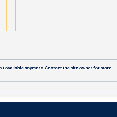
't available anymore. Contact the site owner for more
Cum îi ajută psiho-
oncologia pe copiii
diagnosticați cu cancer să
facă față acestei călătorii
dificile