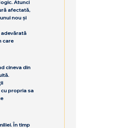
ogic. Atunci 
ră afectată, 
unui nou și 
 adevărată 
n care 
d cineva din 
ită. 
i 
 cu propria sa 
e 
liei. În timp 