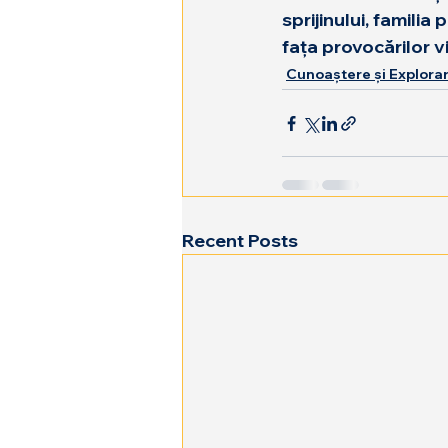
sprijinului, famili
fața provocărilor vie
Cunoaștere și Explora
Recent Posts