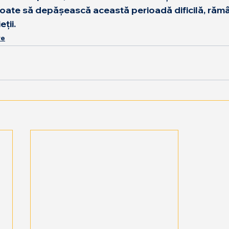
a poate să depășească această perioadă dificilă, răm
ții.
re