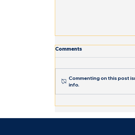
Comments
Commenting on this post isn
info.
Cum putem susține, în
calitate de prieteni sau
cunoscuți, o familie în
care copilul are un
diagnostic oncologic