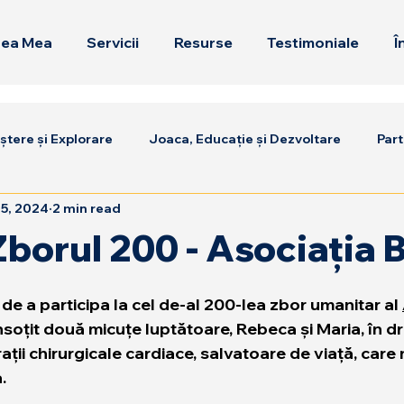
tea Mea
Servicii
Resurse
Testimoniale
Î
tere și Explorare
Joaca, Educație și Dezvoltare
Part
 5, 2024
2 min read
borul 200 - Asociația 
 de a participa la cel de-al 200-lea zbor umanitar al 
nsoțit două micuțe luptătoare, Rebeca și Maria, în dr
ții chirurgicale cardiace, salvatoare de viață, care
. 