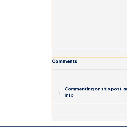
Comments
Commenting on this post isn
info.
Ne Unim Forțele Pentru un
Impact Real : Rolul meu ca
Psiholog Voluntar Partea I
:Centrul Social De