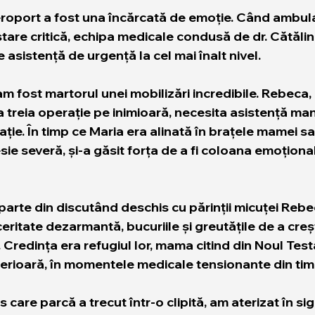
roport a fost una încărcată de emoție. Când ambula
n stare critică, echipa medicale condusă de dr. Cătăli
 asistență de urgență la cel mai înalt nivel.
 am fost martorul unei mobilizări incredibile. Rebeca
a a treia operație pe inimioară, necesita asistență ma
ție. În timp ce Maria era alinată în brațele mamei sal
ie severă, și-a găsit forța de a fi coloana emoțional
rte din discutând deschis cu părinții micuței Rebec
ceritate dezarmantă, bucuriile și greutățile de a creș
 Credința era refugiul lor, mama citind din Noul Tes
interioară, în momentele medicale tensionante din tim
care parcă a trecut într-o clipită, am aterizat în sig