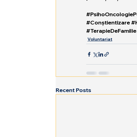
#PsihoOncologiePe
#Conștientizare
#
#TerapieDeFamilie
Voluntariat
Recent Posts