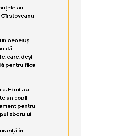
nțele au 
n Cîrstoveanu 
, un bebeluș 
nuală 
e, care, deși 
ă pentru fiica 
a. Ei mi-au 
te un copil 
tament pentru 
pul zborului.
uranță în 