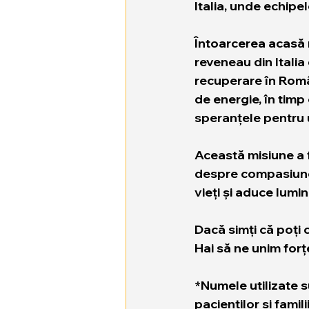
Italia, unde echipe
Întoarcerea acasă 
reveneau din Italia
recuperare în Româ
de energie, în timp
speranțele pentru u
Această misiune a f
despre compasiune 
vieți și aduce lumi
Dacă simți că poți c
Hai să ne unim forțe
*Numele utilizate s
pacienților și famil