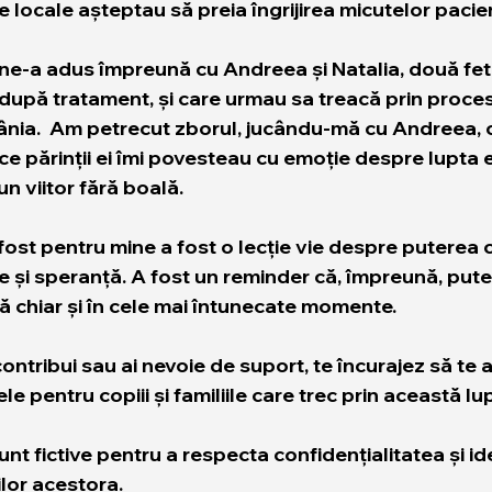
le locale așteptau să preia îngrijirea micutelor pacie
ne-a adus împreună cu Andreea și Natalia, două feti
 după tratament, și care urmau sa treacă prin proce
nia.  Am petrecut zborul, jucându-mă cu Andreea, o 
 ce părinții ei îmi povesteau cu emoție despre lupta e
n viitor fără boală. 
ost pentru mine a fost o lecție vie despre puterea c
și speranță. A fost un reminder că, împreună, put
nă chiar și în cele mai întunecate momente.
ontribui sau ai nevoie de suport, te încurajez să te a
le pentru copiii și familiile care trec prin această lu
unt fictive pentru a respecta confidențialitatea și id
iilor acestora.