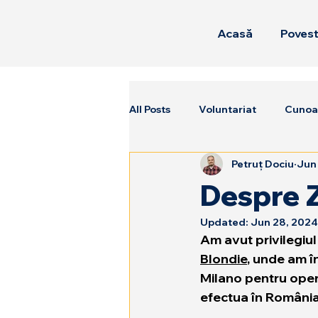
Acasă
Poves
All Posts
Voluntariat
Cunoaș
Petruț Dociu
Jun
Despre Z
Updated:
Jun 28, 2024
Am avut privilegiul
Blondie
, unde am î
Milano pentru opera
efectua în România