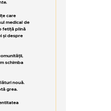
nte.
țe care 
sul medical de 
fetiță plină 
i și despre 
omunității, 
em schimba 
lături nouă. 
ptă grea.
entitatea 