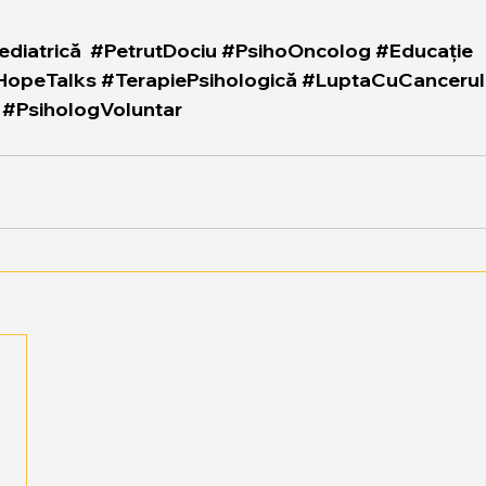
diatrică
#PetrutDociu
#PsihoOncolog
#Educație
HopeTalks
#TerapiePsihologică
#LuptaCuCancerul
#PsihologVoluntar