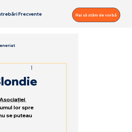
ntrebări Frecvente
Hai să stăm de vorbă
eneriat
Blondie
Asociației 
umul lor spre 
 nu se puteau 