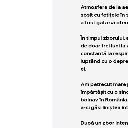
Atmosfera de la ae
sosit cu fetițele î
a fost gata să ofere
În timpul zborului,
de doar trei luni l
constantă la respira
luptând cu o depres
ei.
Am petrecut mare pa
împărtășit,cu o sin
bolnav în România.
a-si găsi liniștea 
După un zbor intens 