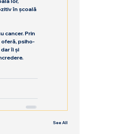
ala lor, 
zitiv în școală 
u cancer. Prin 
 oferă, psiho-
ar îi și 
încredere.
See All