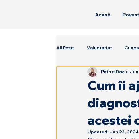
Acasă
Poves
All Posts
Voluntariat
Cunoaș
Petruț Dociu
Jun
Cum îi a
diagnost
acestei c
Updated:
Jun 23, 2024