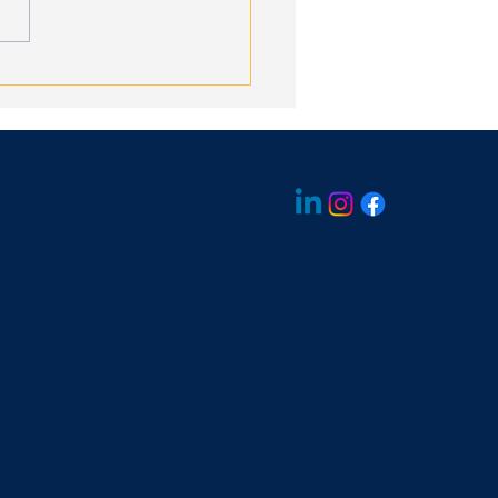
ni și Condiții
ica de Confidențialitate
© 2026 All rights reserved Petrut
Dociu
Designed By
One Concept Way