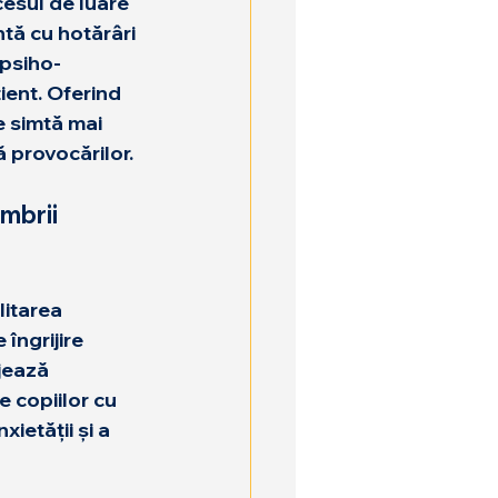
cesul de luare 
ntă cu hotărâri 
 psiho-
ient. Oferind 
e simtă mai 
ă provocărilor.
mbrii 
litarea 
îngrijire 
jează 
le copiilor cu 
ietății și a 