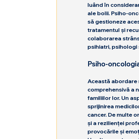
luând în considerar
ale bolii. Psiho-onc
să gestioneze acest
tratamentul și rec
colaborarea strânsă
psihiatri, psihologi 
Psiho-oncologia 
Această abordare mu
comprehensivă a nev
familiilor lor. Un 
sprijinirea medicil
cancer. De multe or
și a rezilienței pr
provocările și emoți