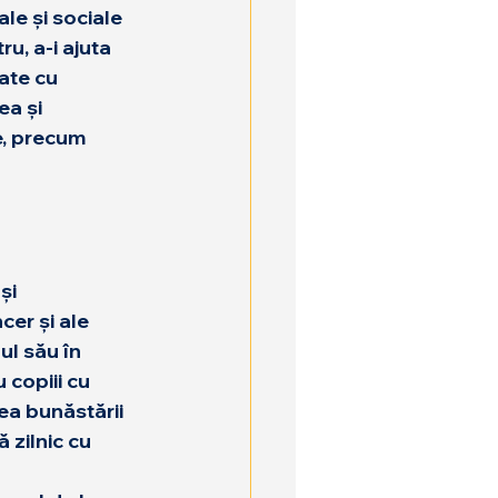
le și sociale 
ru, a-i ajuta 
ate cu 
a și 
e, precum 
și 
er și ale 
ul său 
în 
 copiii cu 
ea bunăstării 
 zilnic cu 