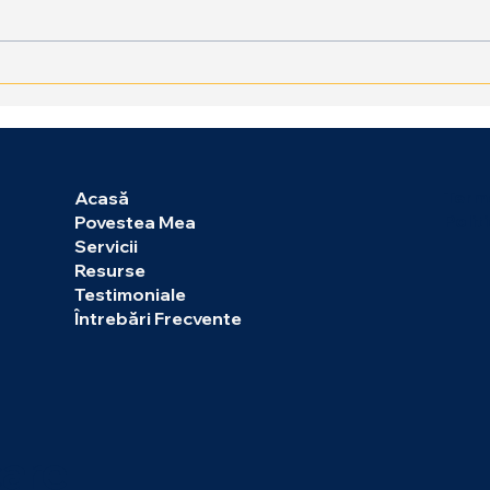
Terme
Acasă
Polit
Povestea Mea
Servicii
Resurse
Testimoniale
Întrebări Frecvente
care