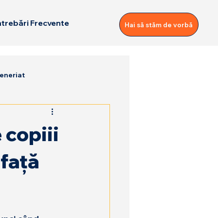
ntrebări Frecvente
Hai să stăm de vorbă
eneriat
 copiii
 față