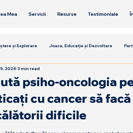
tea Mea
Servicii
Resurse
Testimoniale
Î
tere și Explorare
Joaca, Educație și Dezvoltare
Part
 5, 2024
3 min read
jută psiho-oncologia pe
icați cu cancer să facă
ălătorii dificile