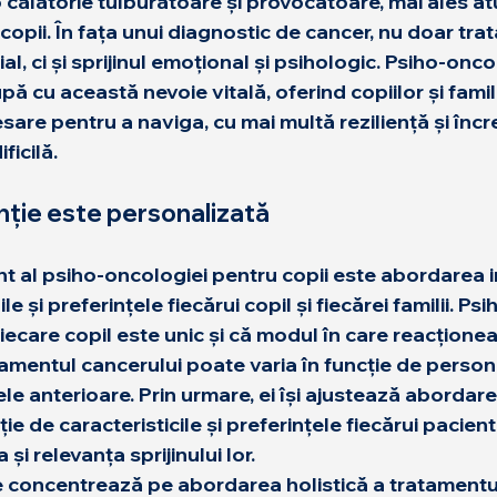
 călătorie tulburătoare și provocatoare, mai ales at
opii. În fața unui diagnostic de cancer, nu doar tra
l, ci și 
sprijinul emoțional și psihologic
. 
Psiho-onco
 cu această nevoie vitală, oferind copiilor și familii
are pentru a naviga, cu mai multă reziliență și încre
ficilă.
nție este personalizată
t al 
psiho-oncologiei
 pentru copii este abordarea i
le și preferințele fiecărui copil și fiecărei familii. Ps
fiecare copil este unic și că modul în care reacționea
tamentul cancerului poate varia în funcție de persona
le anterioare. Prin urmare, ei își ajustează abordarea
cție de caracteristicile și preferințele fiecărui pacient
 și relevanța sprijinului lor.
 concentrează pe abordarea holistică a tratamentul