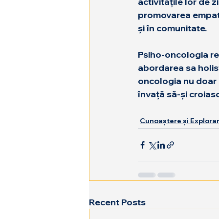
activitățile lor de 
promovarea empatiei
și în comunitate.
Psiho-oncologia repr
abordarea sa holisti
oncologia nu doar că
învață să-și croias
Cunoaștere și Explora
Recent Posts