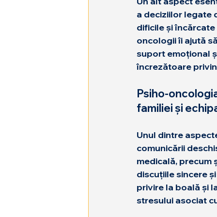
Un alt aspect esenț
a deciziilor legate 
dificile și 
încărcate
oncologii îi ajută 
suport emoțional și 
încrezătoare privind
Psiho-oncologia
familiei și echi
Unul dintre aspecte
comunicării deschise
medicală, precum și 
discuțiile sincere și
privire la boală și 
stresului asociat c