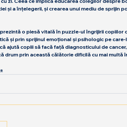
zi cu zi. Ceea ce implică educarea colegilor despre bo
 și a înțelegerii, și crearea unui mediu de sprijin po
ezintă o piesă vitală în puzzle-ul îngrijirii copiilor c
că și prin sprijinul emoțional și psihologic pe care-l
 ajută copiii să facă față diagnosticului de cancer, d
că drum prin această călătorie dificilă cu mai multă 
re