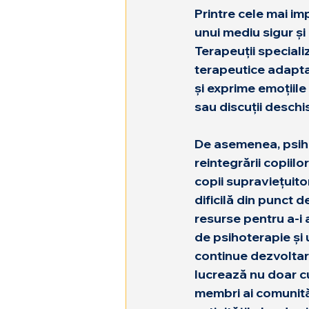
Printre cele mai im
unui mediu sigur și
Terapeuții specializ
terapeutice adaptat
și exprime emoțiile 
sau discuții deschi
De asemenea, psiho-
reintegrării copiilo
copii supraviețuito
dificilă din punct 
resurse pentru a-i 
de psihoterapie și u
continue dezvoltare
lucrează nu doar cu c
membri ai comunități