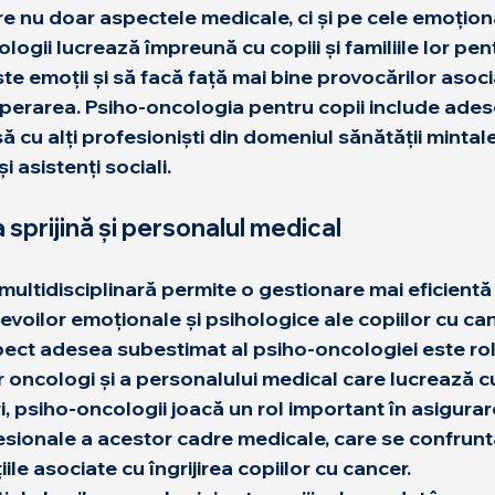
e nu doar aspectele medicale, ci și pe cele emoționa
ologii lucrează împreună cu copiii și familiile lor pent
e emoții și să facă față mai bine provocărilor asoci
uperarea. Psiho-oncologia pentru copii include adese
 cu alți profesioniști din domeniul sănătății mintal
și asistenți sociali.
sprijină și personalul medical
ltidisciplinară permite o gestionare mai eficientă 
oilor emoționale și psihologice ale copiilor cu canc
aspect adesea subestimat al psiho-oncologiei este rol
or oncologi și a personalului medical
 care lucrează cu
i, psiho-oncologii joacă un rol important în asigurar
ofesionale a acestor cadre medicale, care se confruntă
ile asociate cu îngrijirea copiilor cu cancer.