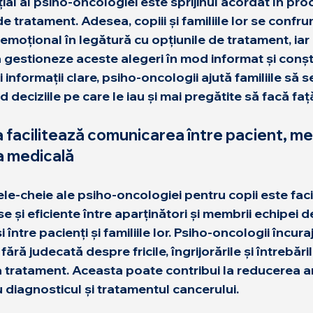
ial al psiho-oncologiei este sprijinul acordat în pro
de tratament. Adesea, copiii și familiile lor se confru
 emoțional
 în legătură cu opțiunile de tratament, iar
să gestioneze aceste alegeri în mod informat și conșt
informații clare, psiho-oncologii ajută familiile să s
 deciziile pe care le iau și mai pregătite să facă faț
 facilitează comunicarea între pacient, me
pa medicală
le-cheie ale psiho-oncologiei pentru copii este faci
 și eficiente între aparținători și membrii echipei de 
între pacienți și familiile lor. Psiho-oncologii încura
 fără judecată despre fricile, îngrijorările și întrebări
la tratament. Aceasta poate contribui la reducerea anx
u diagnosticul și tratamentul cancerului.