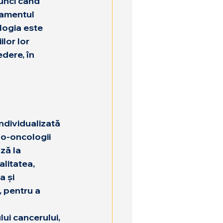
unci când 
tamentul 
logia
 este 
lor lor 
dere, în 
ndividualizată 
iho-oncologii 
ză la 
litatea, 
 și 
, pentru a 
ui cancerului, 