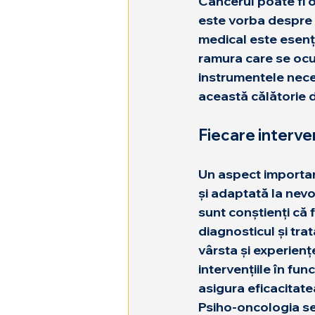
Cancerul poate fi o
este vorba despre c
medical este esenția
ramura care se ocupă
instrumentele neces
această călătorie di
Fiecare interve
Un aspect importan
și adaptată la nevoi
sunt conștienți că 
diagnosticul și tra
vârsta și experiențe
intervențiile în fun
asigura eficacitatea
Psiho-oncologia se