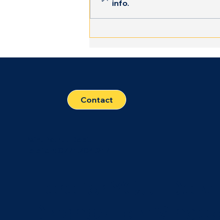
info.
Ne Unim Forțele Pentru un
Impact Real : Rolul meu ca
Psiholog Voluntar Partea I
:Centrul Social De
Psihoterapie
Contact
Psih. Petrut Dociu
Telefon: 0771.704.217
Here for YOU - De la
Diagnostic la Vinde