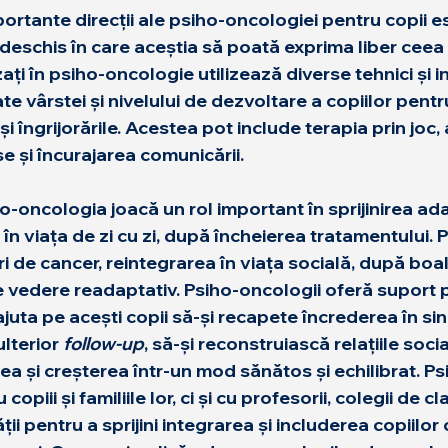
portante direcții ale psiho-oncologiei pentru copii e
 deschis în care aceștia să poată exprima liber ceea 
ați în psiho-oncologie utilizează diverse tehnici și in
e vârstei și nivelului de dezvoltare a copiilor pentru
și îngrijorările. Acestea pot include terapia prin joc, 
se și încurajarea comunicării.
oncologia joacă un rol important în sprijinirea adapt
r în viața de zi cu zi, după încheierea tratamentului. 
ri de cancer, reintegrarea în viața socială, după boal
de vedere readaptativ. Psiho-oncologii oferă suport 
ajuta pe acești copii să-și recapete încrederea în sin
lterior 
follow-up
, să-și reconstruiască relațiile socia
a și creșterea într-un mod sănătos și echilibrat. Ps
opiii și familiile lor, ci și cu profesorii, colegii de cla
i pentru a sprijini integrarea și includerea copiilor 