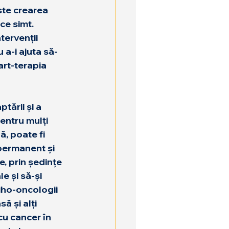
ste crearea 
ce simt. 
tervenții 
 a-i ajuta să-
art-terapia 
ării și a 
Pentru mulți 
ă, poate fi 
permanent și 
e, prin ședințe 
le și să-și 
iho-oncologii 
să și alți 
cu cancer în 